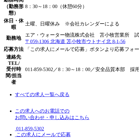
（勤務形
8：30～18：00（休憩60分）
態）
休日・休
土曜、日曜休み ※会社カレンダーによる
暇
エア・ウォーター物流株式会社 苫小牧営業所 試
勤務地
〒059-1306 北海道 苫小牧市ウトナイ北 8-1-56
応募方法
「この求人にメールで応募」ボタンより応募フォ
連絡先
TEL/
受付時
011-859-5302／8：30～18：00／安全品質本部 
間/担当
者
すべての求人一覧へ戻る
この求人へのお電話での
お問い合わせ・申し込みはこちら
011-859-5302
この求人にメールで応募