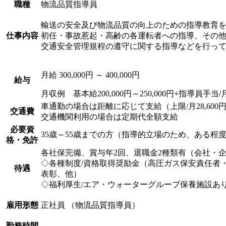
職種
物流品質指導員
輸送の安全及び物流品質の向上のための指導教育
仕事内容
初任・事故惹起・高齢の各運転者への指導、その
交通安全管理規程の遵守に関する指導などを行っ
月給 300,000円 ～ 400,000円
給与
月収例 基本給200,000円～250,000円+指導員手当/
車通勤の場合は距離に応じて支給（上限/月28,600
交通費
交通機関利用の場合は定期代全額支給
必要資
35歳～55歳までの方（指導的立場のため、ある程
格・免許
各社保完備、賞与年2回、退職金2種類有（会社・
◇各種制度/資格取得奨励金（高圧ガス保安責任者
待遇
表彰、他）
◇福利厚生/エア・ウォーターグループ保養施設あ
雇用形態
正社員 （物流品質指導員）
勤務時間