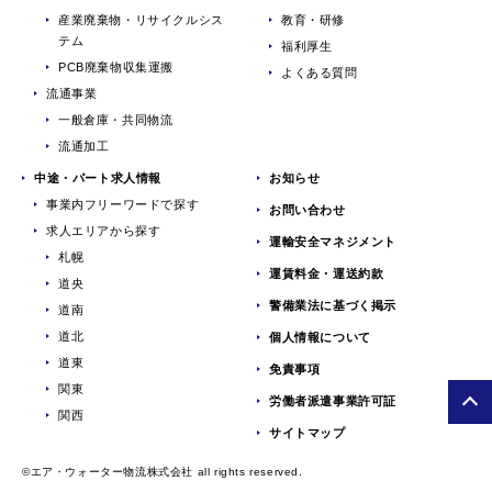
産業廃棄物・リサイクルシス
教育・研修
テム
福利厚生
PCB廃棄物収集運搬
よくある質問
流通事業
一般倉庫・共同物流
流通加工
中途・パート求人情報
お知らせ
事業内フリーワードで探す
お問い合わせ
求人エリアから探す
運輸安全マネジメント
札幌
運賃料金・運送約款
道央
警備業法に基づく掲示
道南
道北
個人情報について
道東
免責事項
関東
労働者派遣事業許可証
関西
サイトマップ
©エア・ウォーター物流株式会社 all rights reserved.