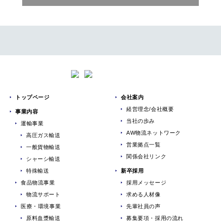
トップページ
会社案内
経営理念/会社概要
事業内容
当社の歩み
運輸事業
AW物流ネットワーク
高圧ガス輸送
営業拠点一覧
一般貨物輸送
関係会社リンク
シャーシ輸送
特殊輸送
新卒採用
食品物流事業
採用メッセージ
物流サポート
求める人材像
医療・環境事業
先輩社員の声
原料血漿輸送
募集要項・採用の流れ