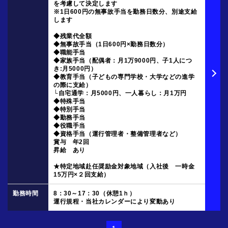
を考慮して決定します
※1日600円の無事故手当を勤務日数分、別途支給
します
◆残業代全額
◆無事故手当（1日600円×勤務日数分）
◆職能手当
◆家族手当（配偶者：月1万9000円、子1人につ
き:月5000円）
◆教育手当（子どもの専門学校・大学などの進学
の際に支給）
└自宅通学：月5000円、一人暮らし：月1万円
◆特殊手当
◆特別手当
◆勤務手当
◆役職手当
◆資格手当（運行管理者・整備管理者など）
賞与 年2回
昇給 あり
★特定地域赴任奨励金対象地域（入社後 一時金
15万円×２回支給）
8：30～17：30（休憩1ｈ）
運行規程・当社カレンダーにより変動あり