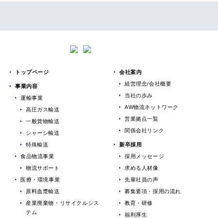
トップページ
会社案内
経営理念/会社概要
事業内容
当社の歩み
運輸事業
AW物流ネットワーク
高圧ガス輸送
営業拠点一覧
一般貨物輸送
関係会社リンク
シャーシ輸送
特殊輸送
新卒採用
食品物流事業
採用メッセージ
物流サポート
求める人材像
医療・環境事業
先輩社員の声
原料血漿輸送
募集要項・採用の流れ
産業廃棄物・リサイクルシス
教育・研修
テム
福利厚生