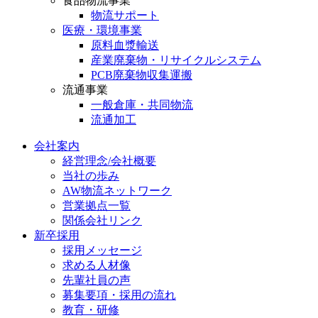
食品物流事業
物流サポート
医療・環境事業
原料血漿輸送
産業廃棄物・リサイクルシステム
PCB廃棄物収集運搬
流通事業
一般倉庫・共同物流
流通加工
会社案内
経営理念/会社概要
当社の歩み
AW物流ネットワーク
営業拠点一覧
関係会社リンク
新卒採用
採用メッセージ
求める人材像
先輩社員の声
募集要項・採用の流れ
教育・研修