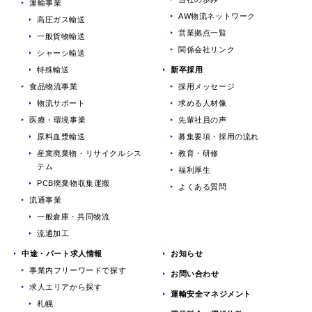
運輸事業
AW物流ネットワーク
高圧ガス輸送
営業拠点一覧
一般貨物輸送
関係会社リンク
シャーシ輸送
特殊輸送
新卒採用
食品物流事業
採用メッセージ
物流サポート
求める人材像
医療・環境事業
先輩社員の声
原料血漿輸送
募集要項・採用の流れ
産業廃棄物・リサイクルシス
教育・研修
テム
福利厚生
PCB廃棄物収集運搬
よくある質問
流通事業
一般倉庫・共同物流
流通加工
中途・パート求人情報
お知らせ
事業内フリーワードで探す
お問い合わせ
求人エリアから探す
運輸安全マネジメント
札幌